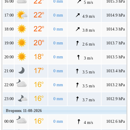
16:00
0 mm
1015.3 hPa
5 m/s
17:00
0 mm
1014.9 hPa
4.9 m/s
18:00
0 mm
1014.3 hPa
3.8 m/s
19:00
0 mm
1013.7 hPa
2.6 m/s
20:00
0 mm
1013.5 hPa
3 m/s
21:00
0 mm
1013.4 hPa
3.5 m/s
22:00
0 mm
1013.2 hPa
3.5 m/s
23:00
0 mm
1012.9 hPa
3.7 m/s
Вторник 11-08-2026
00:00
0 mm
1012.6 hPa
4 m/s