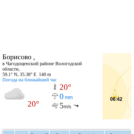
Борисово ,
в Чагодощенский районе Вологодской
области,
59.1° N, 35.38° E 140 m
Погода на ближайший час
20°
0
mm
06:42
20°
5
m/s