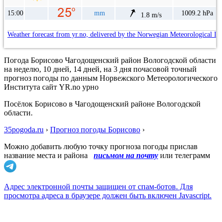
15:00
mm
1009.2 hPa
1.8 m/s
Weather forecast from yr.no, delivered by the Norwegian Meteorological In
Погода Борисово Чагодощенский район Вологодской области
на неделю, 10 дней, 14 дней, на 3 дня почасовой точный
прогноз погоды по данным Норвежского Метеорологического
Института сайт YR.no урно
Посёлок Борисово в Чагодощенский районе Вологодской
области.
35pogoda.ru
›
Прогноз погоды Борисово
›
Можно добавить любую точку прогноза погоды прислав
название места и района
письмом на почту
или телеграмм
Адрес электронной почты защищен от спам-ботов. Для
просмотра адреса в браузере должен быть включен Javascript.