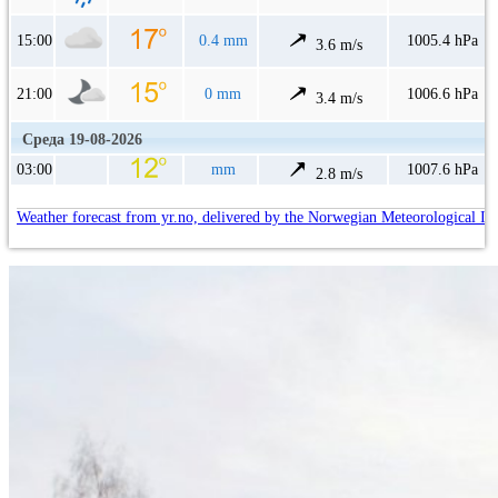
15:00
0.4 mm
1005.4 hPa
3.6 m/s
21:00
0 mm
1006.6 hPa
3.4 m/s
Среда 19-08-2026
03:00
mm
1007.6 hPa
2.8 m/s
Weather forecast from yr.no, delivered by the Norwegian Meteorological In