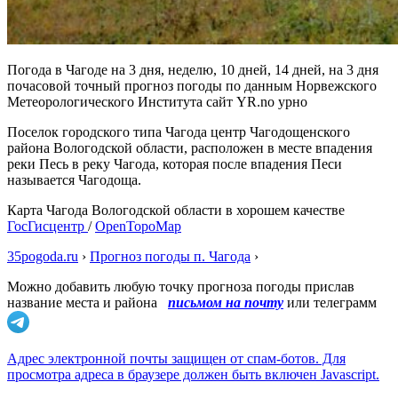
Погода в Чагоде на 3 дня, неделю, 10 дней, 14 дней, на 3 дня
почасовой точный прогноз погоды по данным Норвежского
Метеорологического Института сайт YR.no урно
Поселок городского типа Чагода центр Чагодощенского
района Вологодской области, расположен в месте впадения
реки Песь в реку Чагода, которая после впадения Песи
называется Чагодоща.
Карта Чагода Вологодской области в хорошем качестве
ГосГисцентр
/
OpenTopoMap
35pogoda.ru
›
Прогноз погоды п. Чагода
›
Можно добавить любую точку прогноза погоды прислав
название места и района
письмом на почту
или телеграмм
Адрес электронной почты защищен от спам-ботов. Для
просмотра адреса в браузере должен быть включен Javascript.