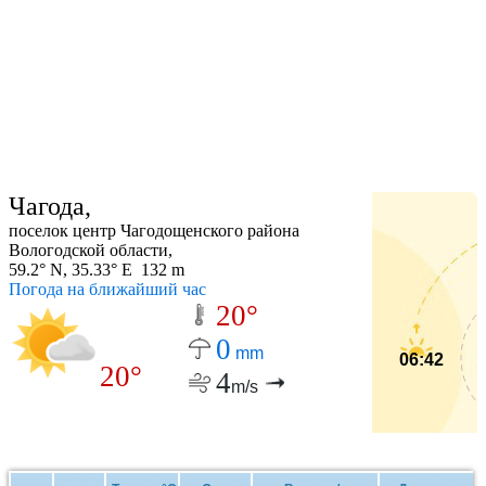
Чагода,
поселок центр Чагодощенского района
Вологодской области,
59.2° N, 35.33° E 132 m
Погода на ближайший час
20°
0
mm
06:42
20°
4
m/s