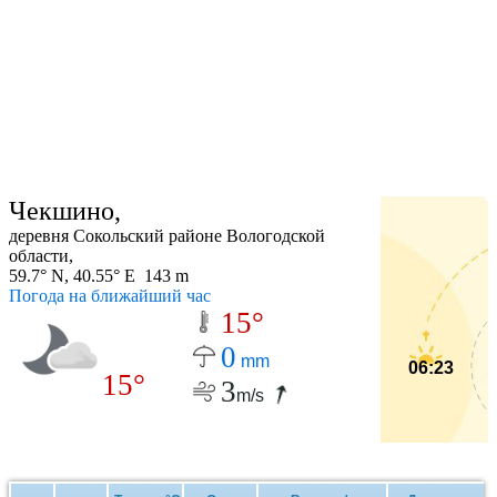
Чекшино,
деревня Сокольский районе Вологодской
области,
59.7° N, 40.55° E 143 m
Погода на ближайший час
15°
0
mm
06:23
15°
3
m/s