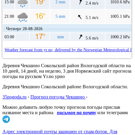
15:00
2 mm
1010.6 hPa
2.4 m/s
21:00
5 mm
1005.1 hPa
5.1 m/s
Четверг 20-08-2026
03:00
mm
1000.2 hPa
5.6 m/s
Weather forecast from yr.no, delivered by the Norwegian Meteorological In
Деревня Чекшино Сокольский район Вологодской области на
10 дней, 14 дней, на неделю, 3 дня Норвежский сайт прогноза
погоды на русском Yr.no урно
Деревня Чекшино Сокольский районе Вологодской области.
35pogoda.ru
›
Прогноз погоды Чекшино
›
Можно добавить любую точку прогноза погоды прислав
название места и района
письмом на почту
или телеграмм
Адрес электронной почты защищен от спам-ботов. Для