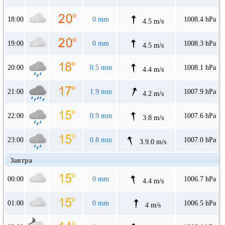
18:00
0 mm
1008.4 hPa
4.5 m/s
19:00
0 mm
1008.3 hPa
4.5 m/s
20:00
0.5 mm
1008.1 hPa
4.4 m/s
21:00
1.9 mm
1007.9 hPa
4.2 m/s
22:00
0.9 mm
1007.6 hPa
3.8 m/s
23:00
0.8 mm
1007.0 hPa
3.9.0 m/s
Завтра
00:00
0 mm
1006.7 hPa
4.4 m/s
01:00
0 mm
1006.5 hPa
4 m/s