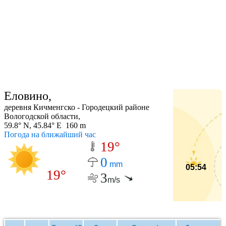
Еловино,
деревня Кичменгско - Городецкий районе
Вологодской области,
59.8° N, 45.84° E 160 m
Погода на ближайший час
19°
0
mm
05:54
19°
3
m/s