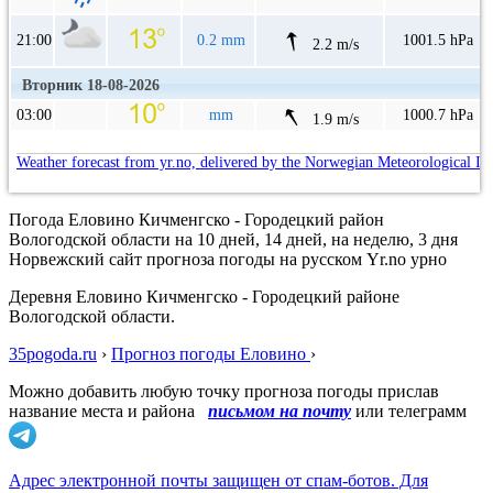
21:00
0.2 mm
1001.5 hPa
2.2 m/s
Вторник 18-08-2026
03:00
mm
1000.7 hPa
1.9 m/s
Weather forecast from yr.no, delivered by the Norwegian Meteorological In
Погода Еловино Кичменгско - Городецкий район
Вологодской области на 10 дней, 14 дней, на неделю, 3 дня
Норвежский сайт прогноза погоды на русском Yr.no урно
Деревня Еловино Кичменгско - Городецкий районе
Вологодской области.
35pogoda.ru
›
Прогноз погоды Еловино
›
Можно добавить любую точку прогноза погоды прислав
название места и района
письмом на почту
или телеграмм
Адрес электронной почты защищен от спам-ботов. Для