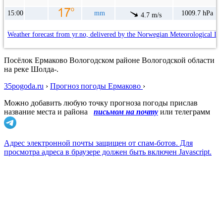
15:00
mm
1009.7 hPa
4.7 m/s
Weather forecast from yr.no, delivered by the Norwegian Meteorological In
Посёлок Ермаково Вологодском районе Вологодской области
на реке Шолда-.
35pogoda.ru
›
Прогноз погоды Ермаково
›
Можно добавить любую точку прогноза погоды прислав
название места и района
письмом на почту
или телеграмм
Адрес электронной почты защищен от спам-ботов. Для
просмотра адреса в браузере должен быть включен Javascript.