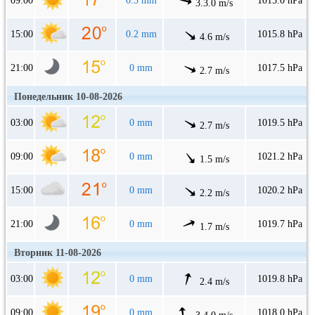
09:00
0.5 mm
1015.0 hPa
3.3.0 m/s
15:00
0.2 mm
1015.8 hPa
4.6 m/s
21:00
0 mm
1017.5 hPa
2.7 m/s
Понедельник 10-08-2026
03:00
0 mm
1019.5 hPa
2.7 m/s
09:00
0 mm
1021.2 hPa
1.5 m/s
15:00
0 mm
1020.2 hPa
2.2 m/s
21:00
0 mm
1019.7 hPa
1.7 m/s
Вторник 11-08-2026
03:00
0 mm
1019.8 hPa
2.4 m/s
09:00
0 mm
1018.0 hPa