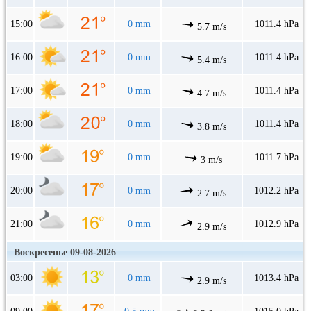
15:00
0 mm
1011.4 hPa
5.7 m/s
16:00
0 mm
1011.4 hPa
5.4 m/s
17:00
0 mm
1011.4 hPa
4.7 m/s
18:00
0 mm
1011.4 hPa
3.8 m/s
19:00
0 mm
1011.7 hPa
3 m/s
20:00
0 mm
1012.2 hPa
2.7 m/s
21:00
0 mm
1012.9 hPa
2.9 m/s
Воскресенье 09-08-2026
03:00
0 mm
1013.4 hPa
2.9 m/s