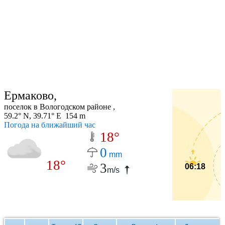
Ермаково,
поселок в Вологодском районе ,
59.2° N, 39.71° E 154 m
Погода на ближайший час
18°
0
mm
18°
3
06:18
m/s