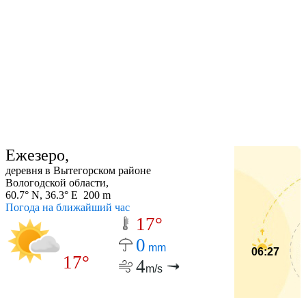
Ежезеро,
деревня в Вытегорском районе
Вологодской области,
60.7° N, 36.3° E 200 m
Погода на ближайший час
17°
0
mm
06:27
17°
4
m/s