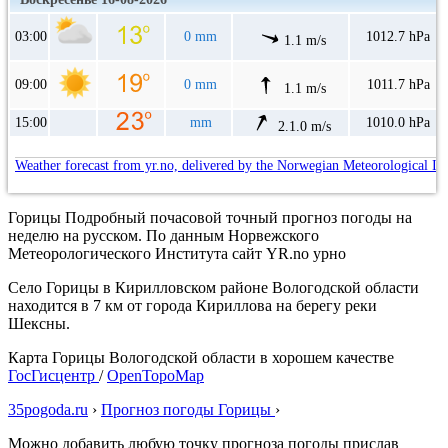
03:00
0 mm
1012.7 hPa
1.1 m/s
09:00
0 mm
1011.7 hPa
1.1 m/s
15:00
mm
1010.0 hPa
2.1.0 m/s
Weather forecast from yr.no, delivered by the Norwegian Meteorological In
Горицы Подробный почасовой точный прогноз погоды на
неделю на русском. По данным Норвежского
Метеорологического Института сайт YR.no урно
Село Горицы в Кирилловском районе Вологодской области
находится в 7 км от города Кириллова на берегу реки
Шексны.
Карта Горицы Вологодской области в хорошем качестве
ГосГисцентр
/
OpenTopoMap
35pogoda.ru
›
Прогноз погоды Горицы
›
Можно добавить любую точку прогноза погоды прислав