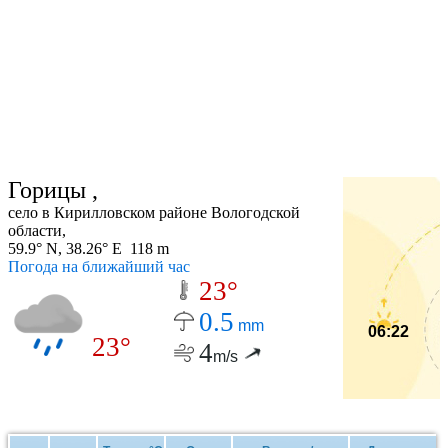
Горицы ,
село в Кирилловском районе Вологодской
области,
59.9° N, 38.26° E 118 m
Погода на ближайший час
23°
0.5
mm
06:22
23°
4
m/s