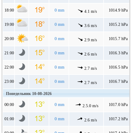
18:00
0 mm
1014.9 hPa
4.1 m/s
19:00
0 mm
1015.2 hPa
3.6 m/s
20:00
0 mm
1015.7 hPa
2.9 m/s
21:00
0 mm
1016.3 hPa
2.6 m/s
22:00
0 mm
1016.5 hPa
2.7 m/s
23:00
0 mm
1016.7 hPa
2.7 m/s
Понедельник 10-08-2026
00:00
0 mm
1017.0 hPa
2.5.0 m/s
01:00
0 mm
1017.2 hPa
2.6 m/s