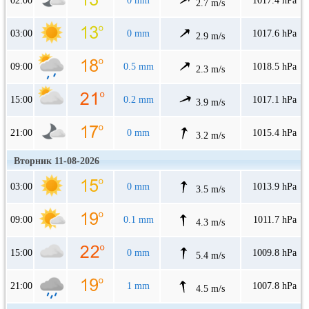
02:00
0 mm
1017.4 hPa
2.7 m/s
03:00
0 mm
1017.6 hPa
2.9 m/s
09:00
0.5 mm
1018.5 hPa
2.3 m/s
15:00
0.2 mm
1017.1 hPa
3.9 m/s
21:00
0 mm
1015.4 hPa
3.2 m/s
Вторник 11-08-2026
03:00
0 mm
1013.9 hPa
3.5 m/s
09:00
0.1 mm
1011.7 hPa
4.3 m/s
15:00
0 mm
1009.8 hPa
5.4 m/s
21:00
1 mm
1007.8 hPa
4.5 m/s