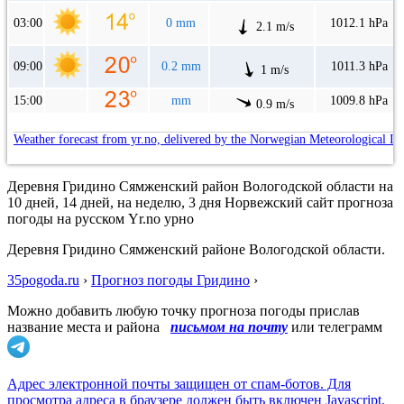
03:00
0 mm
1012.1 hPa
2.1 m/s
09:00
0.2 mm
1011.3 hPa
1 m/s
15:00
mm
1009.8 hPa
0.9 m/s
Weather forecast from yr.no, delivered by the Norwegian Meteorological In
Деревня Гридино Сямженский район Вологодской области на
10 дней, 14 дней, на неделю, 3 дня Норвежский сайт прогноза
погоды на русском Yr.no урно
Деревня Гридино Сямженский районе Вологодской области.
35pogoda.ru
›
Прогноз погоды Гридино
›
Можно добавить любую точку прогноза погоды прислав
название места и района
письмом на почту
или телеграмм
Адрес электронной почты защищен от спам-ботов. Для
просмотра адреса в браузере должен быть включен Javascript.