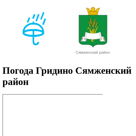
Погода Гридино Сямженский
район