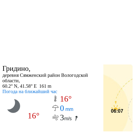
Гридино,
деревня Сямженский район Вологодской
области,
60.2° N, 41.58° E 161 m
Погода на ближайший час
16°
0
mm
06:07
16°
3
m/s