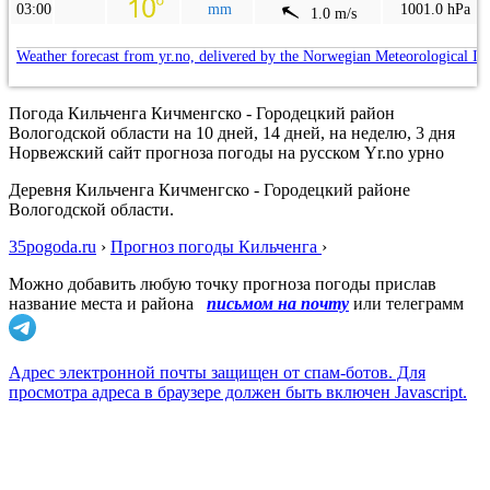
03:00
mm
1001.0 hPa
1.0 m/s
Weather forecast from yr.no, delivered by the Norwegian Meteorological In
Погода Кильченга Кичменгско - Городецкий район
Вологодской области на 10 дней, 14 дней, на неделю, 3 дня
Норвежский сайт прогноза погоды на русском Yr.no урно
Деревня Кильченга Кичменгско - Городецкий районе
Вологодской области.
35pogoda.ru
›
Прогноз погоды Кильченга
›
Можно добавить любую точку прогноза погоды прислав
название места и района
письмом на почту
или телеграмм
Адрес электронной почты защищен от спам-ботов. Для
просмотра адреса в браузере должен быть включен Javascript.