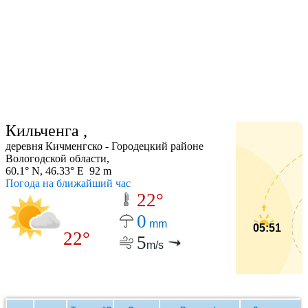
Кильченга ,
деревня Кичменгско - Городецкий районе
Вологодской области,
60.1° N, 46.33° E 92 m
Погода на ближайший час
22°
0
mm
05:51
22°
5
m/s