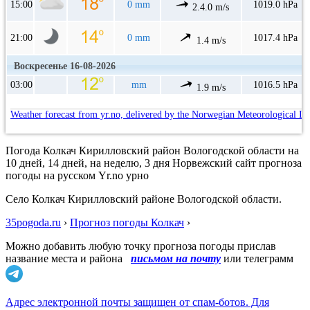
15:00
0 mm
1019.0 hPa
2.4.0 m/s
21:00
0 mm
1017.4 hPa
1.4 m/s
Воскресенье 16-08-2026
03:00
mm
1016.5 hPa
1.9 m/s
Weather forecast from yr.no, delivered by the Norwegian Meteorological In
Погода Колкач Кирилловский район Вологодской области на
10 дней, 14 дней, на неделю, 3 дня Норвежский сайт прогноза
погоды на русском Yr.no урно
Село Колкач Кирилловский районе Вологодской области.
35pogoda.ru
›
Прогноз погоды Колкач
›
Можно добавить любую точку прогноза погоды прислав
название места и района
письмом на почту
или телеграмм
Адрес электронной почты защищен от спам-ботов. Для