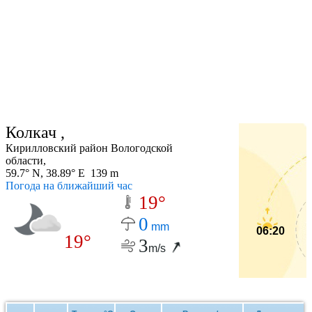
Колкач ,
Кирилловский район Вологодской
области,
59.7° N, 38.89° E 139 m
Погода на ближайший час
19°
0
mm
06:20
19°
3
m/s