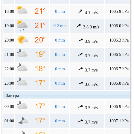
18:00
0 mm
1005.9 hPa
4.1 m/s
19:00
0.2 mm
1006.0 hPa
3.8.0 m/s
20:00
0 mm
1006.3 hPa
3.9 m/s
21:00
0 mm
1006.5 hPa
3.7 m/s
22:00
0 mm
1006.7 hPa
3.7 m/s
23:00
0 mm
1006.8 hPa
3.6 m/s
Завтра
00:00
0 mm
1006.9 hPa
3.5 m/s
01:00
0 mm
1007.1 hPa
3.7 m/s