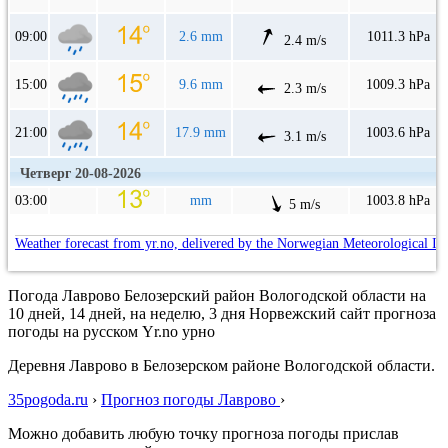
09:00
2.6 mm
1011.3 hPa
2.4 m/s
15:00
9.6 mm
1009.3 hPa
2.3 m/s
21:00
17.9 mm
1003.6 hPa
3.1 m/s
Четверг 20-08-2026
03:00
mm
1003.8 hPa
5 m/s
Weather forecast from yr.no, delivered by the Norwegian Meteorological In
Погода Лаврово Белозерский район Вологодской области на
10 дней, 14 дней, на неделю, 3 дня Норвежский сайт прогноза
погоды на русском Yr.no урно
Деревня Лаврово в Белозерском районе Вологодской области.
35pogoda.ru
›
Прогноз погоды Лаврово
›
Можно добавить любую точку прогноза погоды прислав