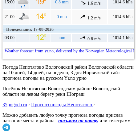
15:00
0.8 mm
1014.6 hPa
1.6 m/s
21:00
0 mm
1014.6 hPa
1.2 m/s
Понедельник 17-08-2026
03:00
mm
1014.1 hPa
0.8 m/s
Weather forecast from yr.no, delivered by the Norwegian Meteorological In
Погода Непотягово Вологодский район Вологодской области
на 10 дней, 14 дней, на неделю, 3 дня Норвежский сайт
прогноза погоды на русском Yr.no урно
Посёлок Непотягово Вологодском районе Вологодской
области на левом берегу реки Шограш.
35pogoda.ru
›
Прогноз погоды Непотягово
›
Можно добавить любую точку прогноза погоды прислав
название места и района
письмом на почту
или телеграмм