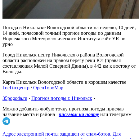
Погода в Никольске Вологодской области на неделю, 10 дней,
14 дней, почасовой точный прогноз погоды по данным
Норвежского Метеорологического Института сайт YR.no
урно
Город Никольск центр Никольского района Вологодской
области расположен на правом берегу реки Юг (правая
составляющая Малой Северной Двины), в 442 км к востоку от
Вологды.
Карта Никольск Вологодской области в хорошем качестве
ГосГисцентр
/
OpenTopoMap
35pogoda.ru
›
Прогноз погоды г. Никольск
›
Можно добавить любую точку прогноза погоды прислав
название места и района
письмом на почту
или телеграмм
Адрес электронной почты защищен от спам-ботов. Для