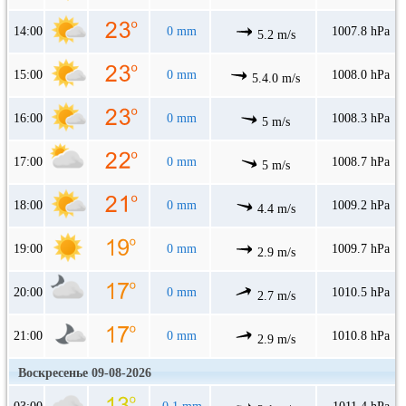
14:00
0 mm
1007.8 hPa
5.2 m/s
15:00
0 mm
1008.0 hPa
5.4.0 m/s
16:00
0 mm
1008.3 hPa
5 m/s
17:00
0 mm
1008.7 hPa
5 m/s
18:00
0 mm
1009.2 hPa
4.4 m/s
19:00
0 mm
1009.7 hPa
2.9 m/s
20:00
0 mm
1010.5 hPa
2.7 m/s
21:00
0 mm
1010.8 hPa
2.9 m/s
Воскресенье 09-08-2026