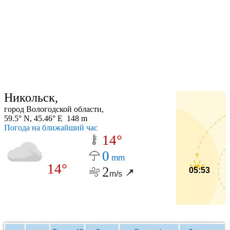
Никольск,
город Вологодской области,
59.5° N, 45.46° E 148 m
Погода на ближайший час
14°
0
mm
14°
2
05:53
m/s