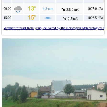
09:00
4.8 mm
1007.0 hPa
2.8.0 m/s
15:00
mm
1006.5 hPa
2.5 m/s
Weather forecast from yr.no, delivered by the Norwegian Meteorological In