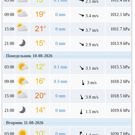
03:00
0.1 mm
1011.4 hPa
2.1 m/s
09:00
0 mm
1012.1 hPa
3.4 m/s
15:00
0 mm
1011.7 hPa
3.7 m/s
21:00
0 mm
1013.9 hPa
2.9 m/s
Понедельник 10-08-2026
03:00
0.1 mm
1015.5 hPa
3.1 m/s
09:00
0.3 mm
1018.2 hPa
3 m/s
15:00
0 mm
1018.5 hPa
3.8 m/s
21:00
0 mm
1019.6 hPa
1.5 m/s
Вторник 11-08-2026
03:00
0 mm
1020.7 hPa