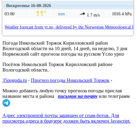
Воскресенье 16-08-2026
03:00
mm
1016.4 hPa
1.7 m/s
Weather forecast from yr.no, delivered by the Norwegian Meteorological In
Погода Никольский Торжок Кирилловский район
Вологодской области на 10 дней, 14 дней, на неделю, 3 дня
Норвежский сайт прогноза погоды на русском Yr.no урно
Посёлок Никольский Торжок Кирилловский районе
Вологодской области.
35pogoda.ru
›
Прогноз погоды Никольский Торжок
›
Можно добавить любую точку прогноза погоды прислав
название места и района
письмом на почту
или телеграмм
Адрес электронной почты защищен от спам-ботов. Для
просмотра адреса в браузере должен быть включен Javascript.