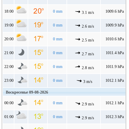
18:00
0 mm
1009.6 hPa
3.1 m/s
19:00
0 mm
1009.9 hPa
2.6 m/s
20:00
0 mm
1010.6 hPa
2.5 m/s
21:00
0 mm
1011.4 hPa
2.7 m/s
22:00
0 mm
1011.9 hPa
2.8 m/s
23:00
0 mm
1012.1 hPa
3 m/s
Воскресенье 09-08-2026
00:00
0 mm
1012.1 hPa
2.9 m/s
01:00
0 mm
1012.3 hPa
2.9 m/s