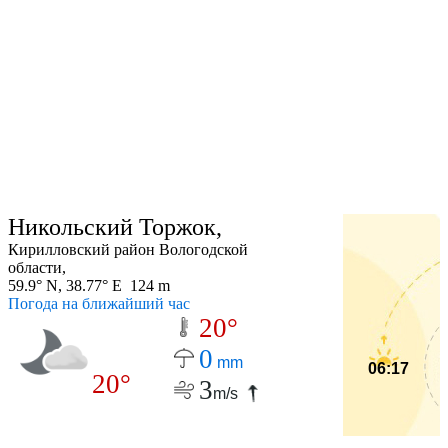
Никольский Торжок,
Кирилловский район Вологодской
области,
59.9° N, 38.77° E 124 m
Погода на ближайший час
20°
0
mm
06:17
20°
3
m/s