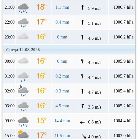
21:00
1.1 mm
1006.7 hPa
5.9 m/s
22:00
0.4 mm
1006.7 hPa
5.1 m/s
23:00
0 mm
1006.2 hPa
4.6 m/s
Среда 12-08-2026
00:00
0 mm
1005.9 hPa
4.5 m/s
01:00
0.2 mm
1005.7 hPa
4.4 m/s
02:00
0.3 mm
1005.4 hPa
4.7 m/s
03:00
4.5 mm
1005.2 hPa
3.5 m/s
09:00
14.4 mm
1004.4 hPa
0.8 m/s
15:00
11.5 mm
1003.0 hPa
4.0 m/s