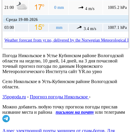
21:00
0 mm
1005.2 hPa
4 m/s
Среда 19-08-2026
03:00
mm
1007.1 hPa
3.4 m/s
Weather forecast from yr.no, delivered by the Norwegian Meteorological In
Погода Никольское в Устье Кубинском районе Вологодской
области на неделю, 10 дней, 14 дней, на 3 дня почасовой
точный прогноз погоды по данным Норвежского
Метеорологического Института сайт YR.no урно
Село Никольское в Усть-Кубинском районе Вологодской
области.
35pogoda.ru
›
Прогноз погоды Никольское
›
Можно добавить любую точку прогноза погоды прислав
название места и района
письмом на почту
или телеграмм
Адрес электронной почты защищен от спам-ботов. Для