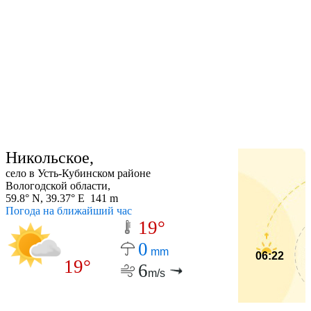
Никольское,
село в Усть-Кубинском районе
Вологодской области,
59.8° N, 39.37° E 141 m
Погода на ближайший час
19°
0
mm
06:22
19°
6
m/s