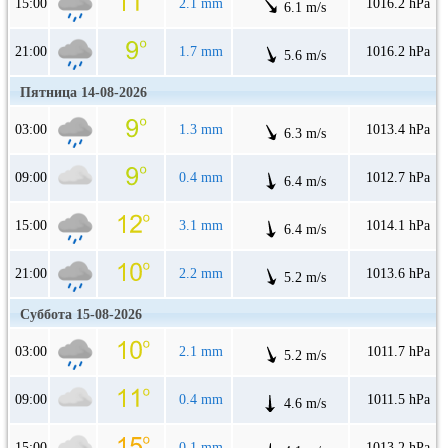
15:00
2.1 mm
1016.2 hPa
6.1 m/s
21:00
1.7 mm
1016.2 hPa
5.6 m/s
Пятница 14-08-2026
03:00
1.3 mm
1013.4 hPa
6.3 m/s
09:00
0.4 mm
1012.7 hPa
6.4 m/s
15:00
3.1 mm
1014.1 hPa
6.4 m/s
21:00
2.2 mm
1013.6 hPa
5.2 m/s
Суббота 15-08-2026
03:00
2.1 mm
1011.7 hPa
5.2 m/s
09:00
0.4 mm
1011.5 hPa
4.6 m/s
15:00
0.1 mm
1013.2 hPa