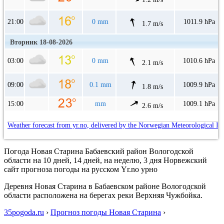
21:00
0 mm
1011.9 hPa
1.7 m/s
Вторник 18-08-2026
03:00
0 mm
1010.6 hPa
2.1 m/s
09:00
0.1 mm
1009.9 hPa
1.8 m/s
15:00
mm
1009.1 hPa
2.6 m/s
Weather forecast from yr.no, delivered by the Norwegian Meteorological In
Погода Новая Старина Бабаевский район Вологодской
области на 10 дней, 14 дней, на неделю, 3 дня Норвежский
сайт прогноза погоды на русском Yr.no урно
Деревня Новая Старина в Бабаевском районе Вологодской
области расположена на берегах реки Верхняя Чужбойка.
35pogoda.ru
›
Прогноз погоды Новая Старина
›