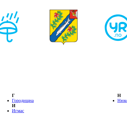
Г
Н
Городищна
Нюк
И
Игмас