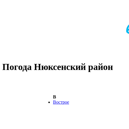
Погода Нюксенский район
В
Вострое