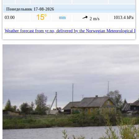
Понедельник 17-08-2026
03:00
mm
1013.4 hPa
2 m/s
Weather forecast from yr.no, delivered by the Norwegian Meteorological In