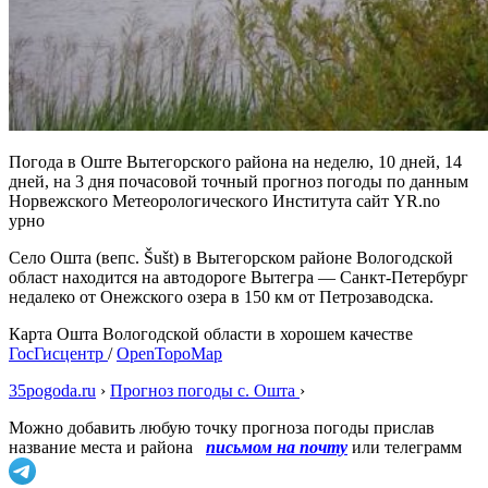
Погода в Оште Вытегорского района на неделю, 10 дней, 14
дней, на 3 дня почасовой точный прогноз погоды по данным
Норвежского Метеорологического Института сайт YR.no
урно
Село Ошта (вепс. Šušt) в Вытегорском районе Вологодской
област находится на автодороге Вытегра — Санкт-Петербург
недалеко от Онежского озера в 150 км от Петрозаводска.
Карта Ошта Вологодской области в хорошем качестве
ГосГисцентр
/
OpenTopoMap
35pogoda.ru
›
Прогноз погоды с. Ошта
›
Можно добавить любую точку прогноза погоды прислав
название места и района
письмом на почту
или телеграмм