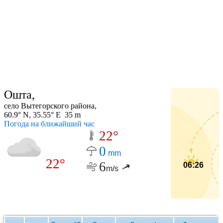
Ошта,
село Вытегорского района,
60.9° N, 35.55° E 35 m
Погода на ближайший час
22°
0
mm
22°
6
06:26
m/s