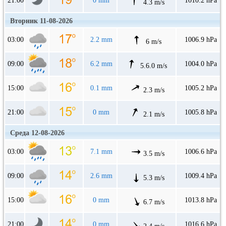
21:00
0 mm
1010.2 hPa
4.3 m/s
Вторник 11-08-2026
03:00
2.2 mm
1006.9 hPa
6 m/s
09:00
6.2 mm
1004.0 hPa
5.6.0 m/s
15:00
0.1 mm
1005.2 hPa
2.3 m/s
21:00
0 mm
1005.8 hPa
2.1 m/s
Среда 12-08-2026
03:00
7.1 mm
1006.6 hPa
3.5 m/s
09:00
2.6 mm
1009.4 hPa
5.3 m/s
15:00
0 mm
1013.8 hPa
6.7 m/s
21:00
0 mm
1016.6 hPa