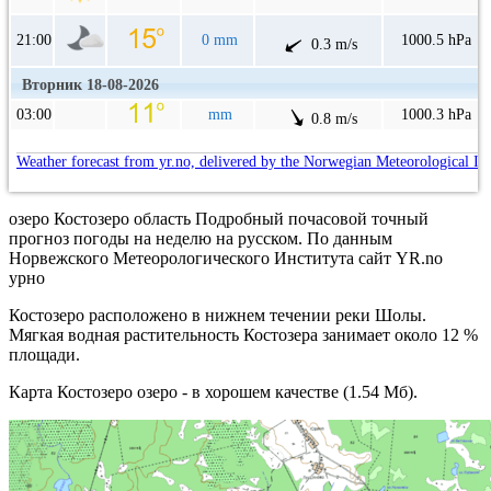
21:00
0 mm
1000.5 hPa
0.3 m/s
Вторник 18-08-2026
03:00
mm
1000.3 hPa
0.8 m/s
Weather forecast from yr.no, delivered by the Norwegian Meteorological In
озеро Костозеро область Подробный почасовой точный
прогноз погоды на неделю на русском. По данным
Норвежского Метеорологического Института сайт YR.no
урно
Костозеро расположено в нижнем течении реки Шолы.
Мягкая водная растительность Костозера занимает около 12 %
площади.
Карта Костозеро озеро - в хорошем качестве (1.54 Мб).