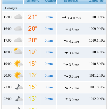
Темпер.°C
Осадки
Ветер м/с
Давление
Сегодня
15:00
0 mm
1010.0 hPa
4.4.0 m/s
16:00
0 mm
1009.9 hPa
4.3 m/s
17:00
0 mm
1010.1 hPa
4.2 m/s
18:00
0 mm
1010.4 hPa
3.4 m/s
19:00
0 mm
1010.8 hPa
3.5 m/s
20:00
0 mm
1011.2 hPa
3.3 m/s
21:00
0 mm
1011.8 hPa
2.7 m/s
22:00
0 mm
1012.0 hPa
3.0 m/s