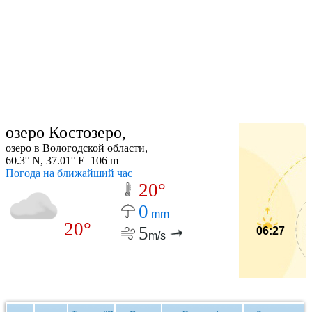
озеро Костозеро,
озеро в Вологодской области,
60.3° N, 37.01° E 106 m
Погода на ближайший час
20°
0
mm
20°
5
06:27
m/s