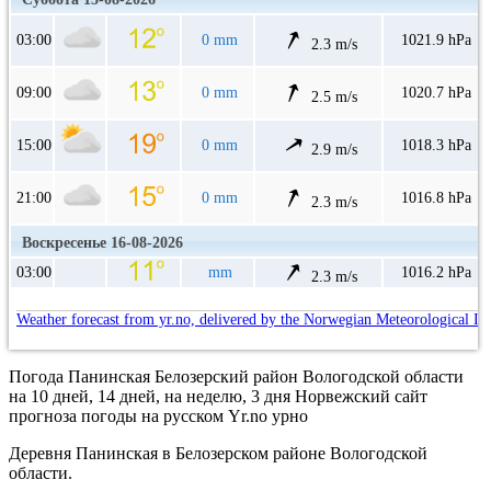
03:00
0 mm
1021.9 hPa
2.3 m/s
09:00
0 mm
1020.7 hPa
2.5 m/s
15:00
0 mm
1018.3 hPa
2.9 m/s
21:00
0 mm
1016.8 hPa
2.3 m/s
Воскресенье 16-08-2026
03:00
mm
1016.2 hPa
2.3 m/s
Weather forecast from yr.no, delivered by the Norwegian Meteorological In
Погода Панинская Белозерский район Вологодской области
на 10 дней, 14 дней, на неделю, 3 дня Норвежский сайт
прогноза погоды на русском Yr.no урно
Деревня Панинская в Белозерском районе Вологодской
области.