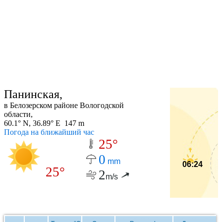
Панинская,
в Белозерском районе Вологодской
области,
60.1° N, 36.89° E 147 m
Погода на ближайший час
25°
0
mm
06:24
25°
2
m/s