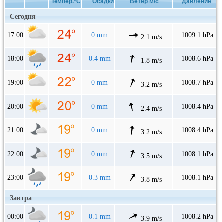
Темпер.°C
Осадки
Ветер м/с
Давление
Сегодня
17:00
0 mm
1009.1 hPa
2.1 m/s
18:00
0.4 mm
1008.6 hPa
1.8 m/s
19:00
0 mm
1008.7 hPa
3.2 m/s
20:00
0 mm
1008.4 hPa
2.4 m/s
21:00
0 mm
1008.4 hPa
3.2 m/s
22:00
0 mm
1008.1 hPa
3.5 m/s
23:00
0.3 mm
1008.1 hPa
3.8 m/s
Завтра
00:00
0.1 mm
1008.2 hPa
3.9 m/s