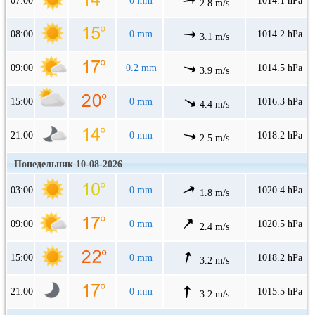
07:00
0 mm
1014.1 hPa
2.8 m/s
08:00
0 mm
1014.2 hPa
3.1 m/s
09:00
0.2 mm
1014.5 hPa
3.9 m/s
15:00
0 mm
1016.3 hPa
4.4 m/s
21:00
0 mm
1018.2 hPa
2.5 m/s
Понедельник 10-08-2026
03:00
0 mm
1020.4 hPa
1.8 m/s
09:00
0 mm
1020.5 hPa
2.4 m/s
15:00
0 mm
1018.2 hPa
3.2 m/s
21:00
0 mm
1015.5 hPa
3.2 m/s