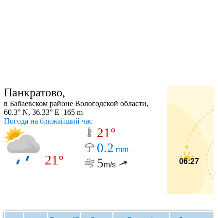
Панкратово,
в Бабаевском районе Вологодской области,
60.3° N, 36.33° E 165 m
Погода на ближайший час
21°
0.2
mm
21°
5
06:27
m/s