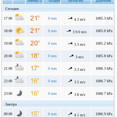
Темпер.°C
Осадки
Ветер м/с
Давление
Сегодня
17:00
0 mm
1005.3 hPa
4.3 m/s
18:00
0 mm
1005.0 hPa
3.9.0 m/s
19:00
0 mm
1005.2 hPa
3.3 m/s
20:00
0 mm
1005.8 hPa
3 m/s
21:00
0 mm
1006.3 hPa
3.3 m/s
22:00
0 mm
1006.7 hPa
3.5 m/s
23:00
0 mm
1006.7 hPa
3.8 m/s
Завтра
00:00
0 mm
1006.9 hPa
4.1 m/s