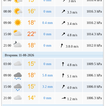
07:00
0 mm
1016.4 hPa
3 m/s
08:00
0 mm
1016.3 hPa
3.3 m/s
09:00
0.4 mm
1016.2 hPa
3.4 m/s
15:00
0 mm
1014.3 hPa
4.8 m/s
21:00
0 mm
1012.0 hPa
3.8.0 m/s
Вторник 11-08-2026
03:00
0 mm
1009.5 hPa
4.8 m/s
09:00
5.8 mm
1006.1 hPa
5.1 m/s
15:00
3.2 mm
1006.0 hPa
4.0 m/s
21:00
0 mm
1006.3 hPa
1.2 m/s