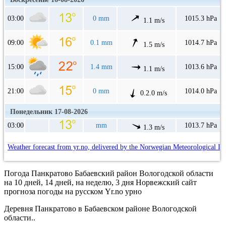
03:00
0 mm
1015.3 hPa
1.1 m/s
09:00
0.1 mm
1014.7 hPa
1.5 m/s
15:00
1.4 mm
1013.6 hPa
1.1 m/s
21:00
0 mm
1014.0 hPa
0.2.0 m/s
Понедельник 17-08-2026
03:00
mm
1013.7 hPa
1.3 m/s
Weather forecast from yr.no, delivered by the Norwegian Meteorological In
Погода Панкратово Бабаевский район Вологодской области
на 10 дней, 14 дней, на неделю, 3 дня Норвежский сайт
прогноза погоды на русском Yr.no урно
Деревня Панкратово в Бабаевском районе Вологодской
области..