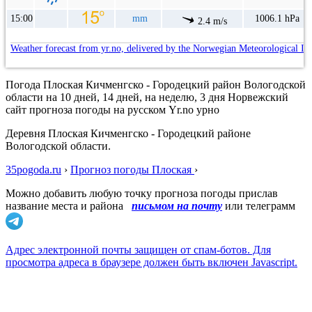
15:00
mm
1006.1 hPa
2.4 m/s
Weather forecast from yr.no, delivered by the Norwegian Meteorological In
Погода Плоская Кичменгско - Городецкий район Вологодской
области на 10 дней, 14 дней, на неделю, 3 дня Норвежский
сайт прогноза погоды на русском Yr.no урно
Деревня Плоская Кичменгско - Городецкий районе
Вологодской области.
35pogoda.ru
›
Прогноз погоды Плоская
›
Можно добавить любую точку прогноза погоды прислав
название места и района
письмом на почту
или телеграмм
Адрес электронной почты защищен от спам-ботов. Для
просмотра адреса в браузере должен быть включен Javascript.