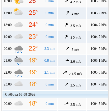
16:00
0 mm
1005.8 hPa
4.2 m/s
17:00
0 mm
1005.2 hPa
4 m/s
18:00
0 mm
1004.7 hPa
3.5 m/s
19:00
0 mm
1004.7 hPa
4.2 m/s
20:00
3.3 mm
1004.7 hPa
5 m/s
21:00
0.8 mm
1005.1 hPa
2.6 m/s
22:00
2.1 mm
1005.0 hPa
3.9.0 m/s
23:00
0 mm
1004.7 hPa
2.5 m/s
Суббота 08-08-2026
00:00
0 mm
1004.5 hPa
3.5 m/s