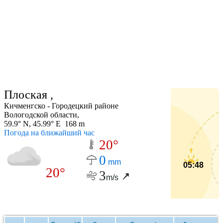
Плоская ,
Кичменгско - Городецкий районе
Вологодской области,
59.9° N, 45.99° E 168 m
Погода на ближайший час
20°
0
mm
05:48
20°
3
m/s