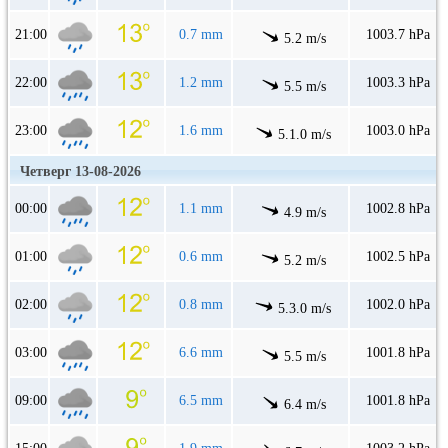
21:00
0.7 mm
1003.7 hPa
5.2 m/s
22:00
1.2 mm
1003.3 hPa
5.5 m/s
23:00
1.6 mm
1003.0 hPa
5.1.0 m/s
Четверг 13-08-2026
00:00
1.1 mm
1002.8 hPa
4.9 m/s
01:00
0.6 mm
1002.5 hPa
5.2 m/s
02:00
0.8 mm
1002.0 hPa
5.3.0 m/s
03:00
6.6 mm
1001.8 hPa
5.5 m/s
09:00
6.5 mm
1001.8 hPa
6.4 m/s