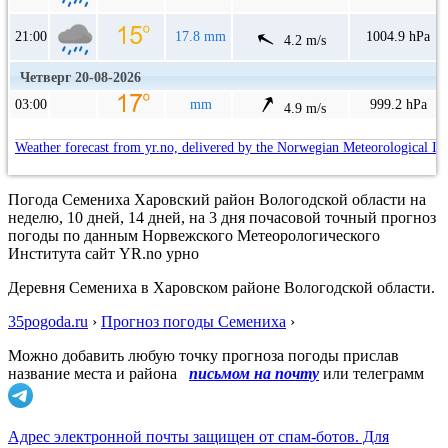
21:00
17.8 mm
1004.9 hPa
4.2 m/s
Четверг 20-08-2026
03:00
mm
999.2 hPa
4.9 m/s
Weather forecast from yr.no, delivered by the Norwegian Meteorological In
Погода Семениха Харовский район Вологодской области на
неделю, 10 дней, 14 дней, на 3 дня почасовой точный прогноз
погоды по данным Норвежского Метеорологического
Института сайт YR.no урно
Деревня Семениха в Харовском районе Вологодской области.
35pogoda.ru
›
Прогноз погоды Семениха
›
Можно добавить любую точку прогноза погоды прислав
название места и района
письмом на почту
или телеграмм
Адрес электронной почты защищен от спам-ботов. Для