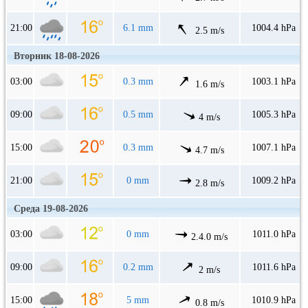
21:00
6.1 mm
1004.4 hPa
2.5 m/s
Вторник 18-08-2026
03:00
0.3 mm
1003.1 hPa
1.6 m/s
09:00
0.5 mm
1005.3 hPa
4 m/s
15:00
0.3 mm
1007.1 hPa
4.7 m/s
21:00
0 mm
1009.2 hPa
2.8 m/s
Среда 19-08-2026
03:00
0 mm
1011.0 hPa
2.4.0 m/s
09:00
0.2 mm
1011.6 hPa
2 m/s
15:00
5 mm
1010.9 hPa
0.8 m/s