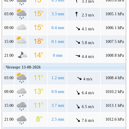
02:00
0.5 mm
1005.6 hPa
3.3 m/s
03:00
3.3 mm
1005.1 hPa
2.3 m/s
09:00
0.4 mm
1006.1 hPa
4.1 m/s
15:00
0.1 mm
1007.5 hPa
5.8 m/s
21:00
0 mm
1008.8 hPa
4.4 m/s
Четверг 13-08-2026
03:00
1.2 mm
1008.4 hPa
4 m/s
09:00
0.9 mm
1010.2 hPa
6.4 m/s
15:00
3.7 mm
1013.1 hPa
6.5 m/s
21:00
2.5 mm
1012.6 hPa
7.6 m/s