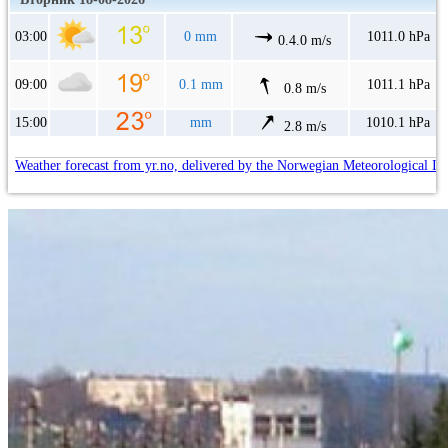
03:00
0 mm
1011.0 hPa
0.4.0 m/s
09:00
0.1 mm
1011.1 hPa
0.8 m/s
15:00
mm
1010.1 hPa
2.8 m/s
Weather forecast from yr.no, delivered by the Norwegian Meteorological In