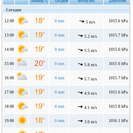
Темпер.°C
Осадки
Ветер м/с
Давление
Сегодня
12:00
0 mm
1015.6 hPa
5 m/s
13:00
0 mm
1015.7 hPa
5.2 m/s
14:00
0 mm
1015.6 hPa
5.5 m/s
15:00
0 mm
1015.6 hPa
5.8 m/s
16:00
0 mm
1015.7 hPa
5.7 m/s
17:00
0 mm
1015.6 hPa
4.9 m/s
18:00
0 mm
1015.8 hPa
4.1 m/s
19:00
0 mm
1016.1 hPa
3.6 m/s