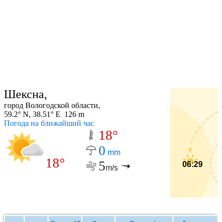
Шексна,
город Вологодской области,
59.2° N, 38.51° E 126 m
Погода на ближайший час
18°
0
mm
18°
5
06:29
m/s