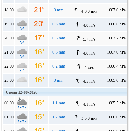
18:00
0 mm
1007.0 hPa
4.8.0 m/s
19:00
0.8 mm
1006.6 hPa
4.8 m/s
20:00
0.6 mm
1007.2 hPa
5.7 m/s
21:00
0.6 mm
1007.0 hPa
4.0 m/s
22:00
0.2 mm
1006.4 hPa
4 m/s
23:00
0 mm
1005.8 hPa
4.5 m/s
Среда 12-08-2026
00:00
1.1 mm
1005.5 hPa
4.1 m/s
01:00
1.2 mm
1006.0 hPa
3.5.0 m/s