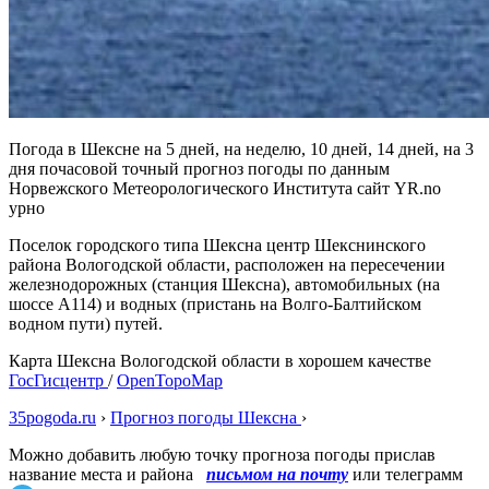
Погода в Шексне на 5 дней, на неделю, 10 дней, 14 дней, на 3
дня почасовой точный прогноз погоды по данным
Норвежского Метеорологического Института сайт YR.no
урно
Поселок городского типа Шексна центр Шекснинского
района Вологодской области, расположен на пересечении
железнодорожных (станция Шексна), автомобильных (на
шоссе А114) и водных (пристань на Волго-Балтийском
водном пути) путей.
Карта Шексна Вологодской области в хорошем качестве
ГосГисцентр
/
OpenTopoMap
35pogoda.ru
›
Прогноз погоды Шексна
›
Можно добавить любую точку прогноза погоды прислав
название места и района
письмом на почту
или телеграмм