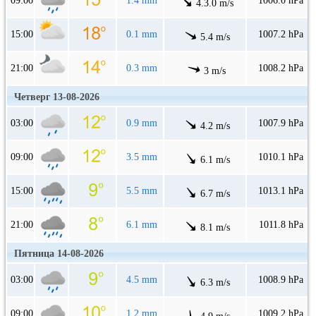
09:00
1.4 mm
1006.0 hPa
4.3.0 m/s
15:00
0.1 mm
1007.2 hPa
5.4 m/s
21:00
0.3 mm
1008.2 hPa
3 m/s
Четверг 13-08-2026
03:00
0.9 mm
1007.9 hPa
4.2 m/s
09:00
3.5 mm
1010.1 hPa
6.1 m/s
15:00
5.5 mm
1013.1 hPa
6.7 m/s
21:00
6.1 mm
1011.8 hPa
8.1 m/s
Пятница 14-08-2026
03:00
4.5 mm
1008.9 hPa
6.3 m/s
09:00
1.2 mm
1009.2 hPa