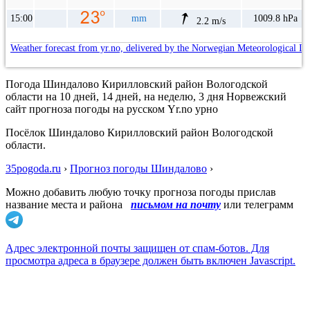
15:00
mm
1009.8 hPa
2.2 m/s
Weather forecast from yr.no, delivered by the Norwegian Meteorological In
Погода Шиндалово Кирилловский район Вологодской
области на 10 дней, 14 дней, на неделю, 3 дня Норвежский
сайт прогноза погоды на русском Yr.no урно
Посёлок Шиндалово Кирилловский район Вологодской
области.
35pogoda.ru
›
Прогноз погоды Шиндалово
›
Можно добавить любую точку прогноза погоды прислав
название места и района
письмом на почту
или телеграмм
Адрес электронной почты защищен от спам-ботов. Для
просмотра адреса в браузере должен быть включен Javascript.