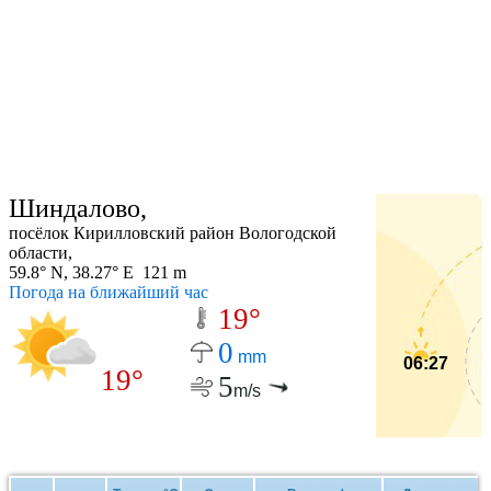
Шиндалово,
посёлок Кирилловский район Вологодской
области,
59.8° N, 38.27° E 121 m
Погода на ближайший час
19°
0
mm
06:27
19°
5
m/s