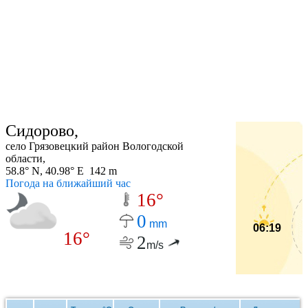
Сидорово,
село Грязовецкий район Вологодской
области,
58.8° N, 40.98° E 142 m
Погода на ближайший час
16°
0
mm
06:19
16°
2
m/s