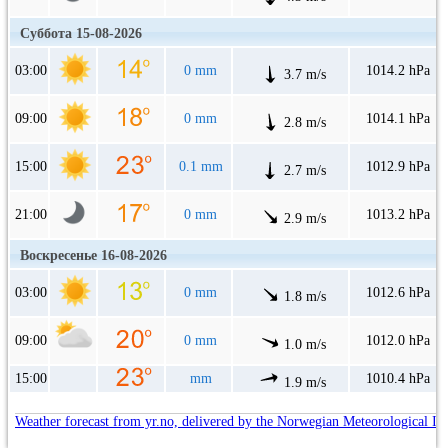
Суббота 15-08-2026
03:00
0 mm
1014.2 hPa
3.7 m/s
09:00
0 mm
1014.1 hPa
2.8 m/s
15:00
0.1 mm
1012.9 hPa
2.7 m/s
21:00
0 mm
1013.2 hPa
2.9 m/s
Воскресенье 16-08-2026
03:00
0 mm
1012.6 hPa
1.8 m/s
09:00
0 mm
1012.0 hPa
1.0 m/s
15:00
mm
1010.4 hPa
1.9 m/s
Weather forecast from yr.no, delivered by the Norwegian Meteorological In