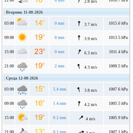
21:00
0 mm
1016.7 hPa
2.8 m/s
Вторник 11-08-2026
03:00
0 mm
1015.6 hPa
3.7 m/s
09:00
0 mm
1013.5 hPa
3.9 m/s
15:00
0 mm
1011.4 hPa
6.3 m/s
21:00
2 mm
1009.5 hPa
4.3 m/s
Среда 12-08-2026
03:00
5.4 mm
1007.6 hPa
3.8 m/s
09:00
1.4 mm
1005.5 hPa
4.2 m/s
15:00
0.2 mm
1005.9 hPa
4 m/s
21:00
0.1 mm
1007.1 hPa