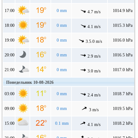
17:00
0 mm
1014.9 hPa
4.7 m/s
18:00
0 mm
1015.3 hPa
4.1 m/s
19:00
0 mm
1016.0 hPa
3.5.0 m/s
20:00
0 mm
1016.5 hPa
2.9 m/s
21:00
0 mm
1017.0 hPa
3.0 m/s
Понедельник 10-08-2026
03:00
0 mm
1018.7 hPa
2.4 m/s
09:00
0 mm
1019.5 hPa
3 m/s
15:00
0.1 mm
1018.2 hPa
4.1 m/s