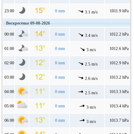
23:00
0 mm
1011.9 hPa
3.1 m/s
Воскресенье 09-08-2026
00:00
0 mm
1012.2 hPa
3.4 m/s
01:00
0 mm
1012.6 hPa
3 m/s
02:00
0 mm
1012.9 hPa
2.5 m/s
03:00
0 mm
1013.2 hPa
2.6 m/s
04:00
0 mm
1013.3 hPa
2.5 m/s
05:00
0 mm
1013.4 hPa
3 m/s
06:00
0 mm
1013.7 hPa
3 m/s