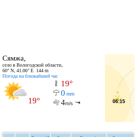
Сямжа,
село в Вологодской области,
60° N, 41.06° E 144 m
Погода на ближайший час
19°
0
mm
19°
4
06:15
m/s