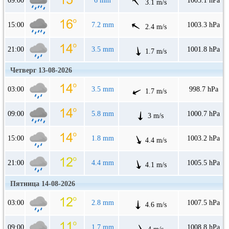
09:00
6 mm
1005.1 hPa
3.1 m/s
15:00
7.2 mm
1003.3 hPa
2.4 m/s
21:00
3.5 mm
1001.8 hPa
1.7 m/s
Четверг 13-08-2026
03:00
3.5 mm
998.7 hPa
1.7 m/s
09:00
5.8 mm
1000.7 hPa
3 m/s
15:00
1.8 mm
1003.2 hPa
4.4 m/s
21:00
4.4 mm
1005.5 hPa
4.1 m/s
Пятница 14-08-2026
03:00
2.8 mm
1007.5 hPa
4.6 m/s
09:00
1.7 mm
1008.8 hPa