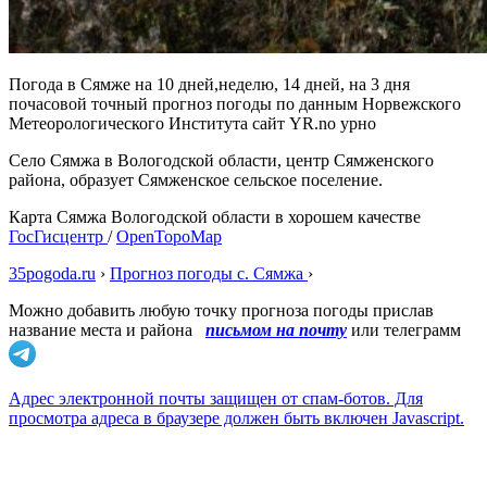
Погода в Сямже на 10 дней,неделю, 14 дней, на 3 дня
почасовой точный прогноз погоды по данным Норвежского
Метеорологического Института сайт YR.no урно
Село Сямжа в Вологодской области, центр Сямженского
района, образует Сямженское сельское поселение.
Карта Сямжа Вологодской области в хорошем качестве
ГосГисцентр
/
OpenTopoMap
35pogoda.ru
›
Прогноз погоды с. Сямжа
›
Можно добавить любую точку прогноза погоды прислав
название места и района
письмом на почту
или телеграмм
Адрес электронной почты защищен от спам-ботов. Для
просмотра адреса в браузере должен быть включен Javascript.