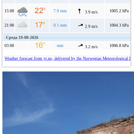
15:00
7.9 mm
1005.2 hPa
3.9 m/s
21:00
0.1 mm
1004.3 hPa
2.9 m/s
Среда 19-08-2026
03:00
mm
1006.8 hPa
3.2 m/s
Weather forecast from yr.no, delivered by the Norwegian Meteorological In