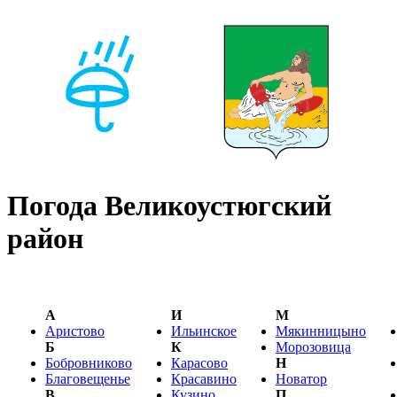
Погода Великоустюгский
район
А
И
М
Аристово
Ильинское
Мякинницыно
Б
К
Морозовица
Бобровниково
Карасово
Н
Благовещенье
Красавино
Новатор
В
Кузино
П