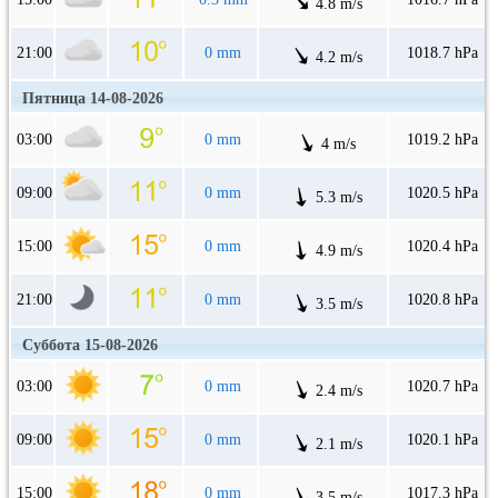
4.8 m/s
21:00
0 mm
1018.7 hPa
4.2 m/s
Пятница 14-08-2026
03:00
0 mm
1019.2 hPa
4 m/s
09:00
0 mm
1020.5 hPa
5.3 m/s
15:00
0 mm
1020.4 hPa
4.9 m/s
21:00
0 mm
1020.8 hPa
3.5 m/s
Суббота 15-08-2026
03:00
0 mm
1020.7 hPa
2.4 m/s
09:00
0 mm
1020.1 hPa
2.1 m/s
15:00
0 mm
1017.3 hPa
3.5 m/s