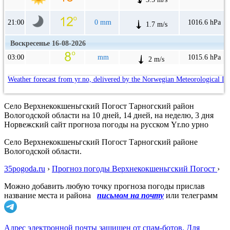
21:00
0 mm
1016.6 hPa
1.7 m/s
Воскресенье 16-08-2026
03:00
mm
1015.6 hPa
2 m/s
Weather forecast from yr.no, delivered by the Norwegian Meteorological In
Село Верхнекокшеньгский Погост Тарногский район
Вологодской области на 10 дней, 14 дней, на неделю, 3 дня
Норвежский сайт прогноза погоды на русском Yr.no урно
Село Верхнекокшеньгский Погост Тарногский районе
Вологодской области.
35pogoda.ru
›
Прогноз погоды Верхнекокшеньгский Погост
›
Можно добавить любую точку прогноза погоды прислав
название места и района
письмом на почту
или телеграмм
Адрес электронной почты защищен от спам-ботов. Для