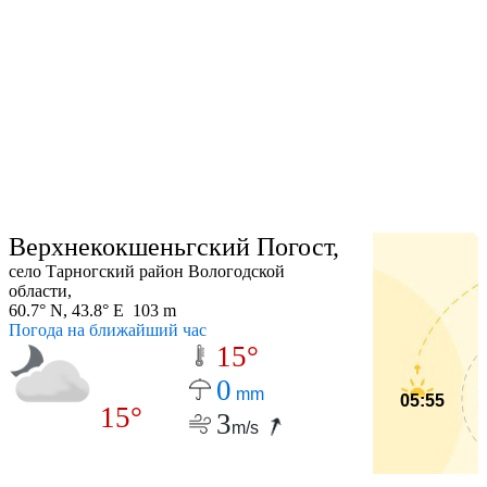
Верхнекокшеньгский Погост,
село Тарногский район Вологодской
области,
60.7° N, 43.8° E 103 m
Погода на ближайший час
15°
0
mm
05:55
15°
3
m/s