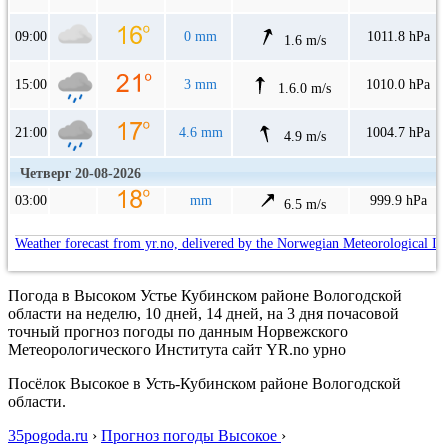
09:00
0 mm
1011.8 hPa
1.6 m/s
15:00
3 mm
1010.0 hPa
1.6.0 m/s
21:00
4.6 mm
1004.7 hPa
4.9 m/s
Четверг 20-08-2026
03:00
mm
999.9 hPa
6.5 m/s
Weather forecast from yr.no, delivered by the Norwegian Meteorological In
Погода в Высоком Устье Кубинском районе Вологодской
области на неделю, 10 дней, 14 дней, на 3 дня почасовой
точный прогноз погоды по данным Норвежского
Метеорологического Института сайт YR.no урно
Посёлок Высокое в Усть-Кубинском районе Вологодской
области.
35pogoda.ru
›
Прогноз погоды Высокое
›