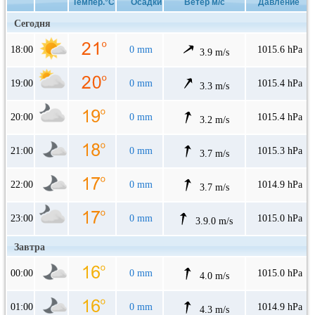
Темпер.°C
Осадки
Ветер м/с
Давление
Сегодня
18:00
0 mm
1015.6 hPa
3.9 m/s
19:00
0 mm
1015.4 hPa
3.3 m/s
20:00
0 mm
1015.4 hPa
3.2 m/s
21:00
0 mm
1015.3 hPa
3.7 m/s
22:00
0 mm
1014.9 hPa
3.7 m/s
23:00
0 mm
1015.0 hPa
3.9.0 m/s
Завтра
00:00
0 mm
1015.0 hPa
4.0 m/s
01:00
0 mm
1014.9 hPa
4.3 m/s