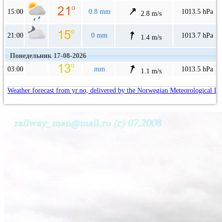
15:00
0.8 mm
1013.5 hPa
2.8 m/s
21:00
0 mm
1013.7 hPa
1.4 m/s
Понедельник 17-08-2026
03:00
mm
1013.5 hPa
1.1 m/s
Weather forecast from yr.no, delivered by the Norwegian Meteorological In