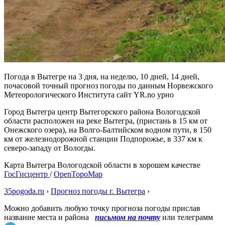
Погода в Вытегре на 3 дня, на неделю, 10 дней, 14 дней,
почасовой точный прогноз погоды по данным Норвежского
Метеорологического Института сайт YR.no урно
Город Вытегра центр Вытегорского района Вологодской
области расположен на реке Вытегра, (пристань в 15 км от
Онежского озера), на Волго-Балтийском водном пути, в 150
км от железнодорожной станции Подпорожье, в 337 км к
северо-западу от Вологды.
Карта Вытегра Вологодской области в хорошем качестве
ГосГисцентр
/
OpenTopoMap
35pogoda.ru
›
Прогноз погоды г. Вытегра
›
Можно добавить любую точку прогноза погоды прислав
название места и района
письмом на почту
или телеграмм