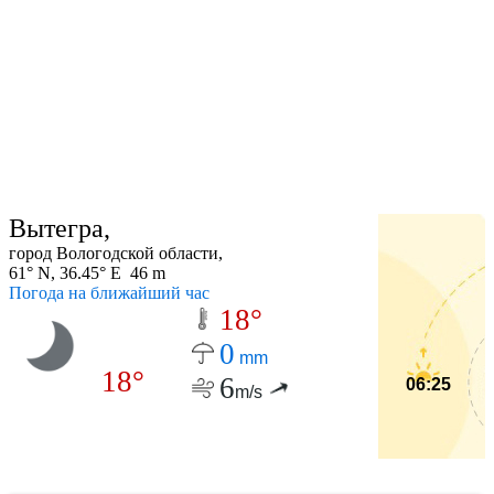
Вытегра,
город Вологодской области,
61° N, 36.45° E 46 m
Погода на ближайший час
18°
0
mm
18°
6
06:25
m/s