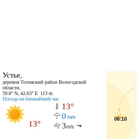
Устье,
деревня Тотемский район Вологодской
области,
59.8° N, 42.63° E 113 m
Погода на ближайший час
13°
0
mm
06:10
13°
3
m/s