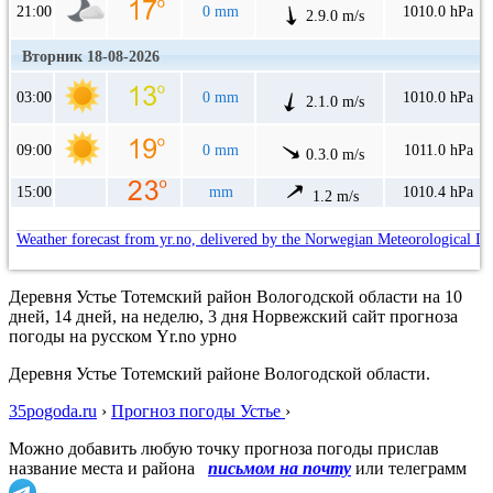
21:00
0 mm
1010.0 hPa
2.9.0 m/s
Вторник 18-08-2026
03:00
0 mm
1010.0 hPa
2.1.0 m/s
09:00
0 mm
1011.0 hPa
0.3.0 m/s
15:00
mm
1010.4 hPa
1.2 m/s
Weather forecast from yr.no, delivered by the Norwegian Meteorological In
Деревня Устье Тотемский район Вологодской области на 10
дней, 14 дней, на неделю, 3 дня Норвежский сайт прогноза
погоды на русском Yr.no урно
Деревня Устье Тотемский районе Вологодской области.
35pogoda.ru
›
Прогноз погоды Устье
›
Можно добавить любую точку прогноза погоды прислав
название места и района
письмом на почту
или телеграмм