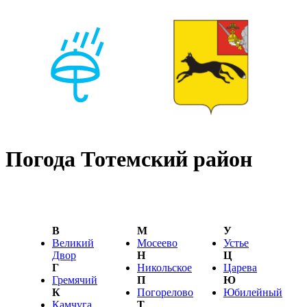
Погода Тотемский район
В
М
У
Великий
Мосеево
Устье
Двор
Н
Ц
Г
Никольское
Царева
Гремячий
П
Ю
К
Погорелово
Юбилейный
Камчуга
Т