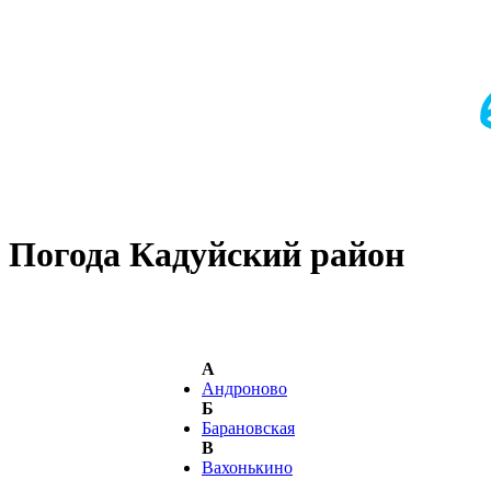
Погода Кадуйский район
А
Андроново
Б
Барановская
В
Вахонькино