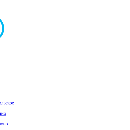
льское
ино
лово