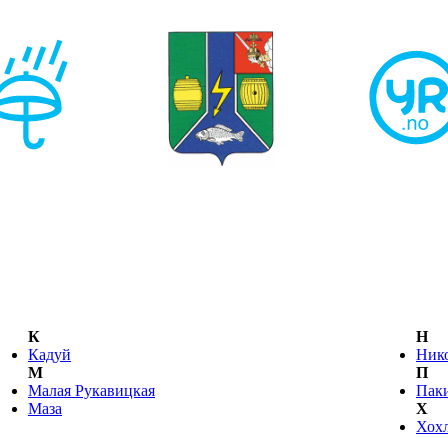
К
Н
Кадуй
Нико
М
П
Малая Рукавицкая
Пак
Маза
Х
Хох